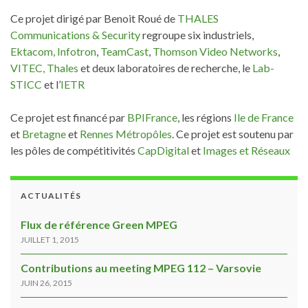
Ce projet dirigé par Benoit Roué de
THALES
Communications & Security
regroupe six industriels,
Ektacom,
Infotron
,
TeamCast
,
Thomson Video Networks
,
VITEC,
Thales
et deux laboratoires de recherche, le
Lab-
STICC
et l’
IETR
Ce projet est financé par
BPIFrance
, les régions
Ile de France
et
Bretagne
et
Rennes Métropôles
. Ce projet est soutenu par
les pôles de compétitivités
CapDigital
et
Images et Réseaux
ACTUALITÉS
Flux de référence Green MPEG
JUILLET 1, 2015
Contributions au meeting MPEG 112 – Varsovie
JUIN 26, 2015