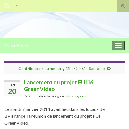
Tog
sear
Search for:
for
GreenVideo
Togg
navig
Contributions au meeting MPEG 107 – San Jose
Lancement du projet FUI16
JAN
GreenVideo
20
De
admin
dans la catégorie
Uncategorized
Le mardi 7 janvier 2014 avait lieu dans les locaux de
BPIFrance, la réunion de lancement du projet FUI
GreenVideo.